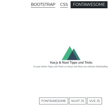
CATEGORIES
BOOTSTRAP
CSS
FONTAWESOME
CONTENT AREA
FONTAWESOME
NUXT.JS
VUE.JS