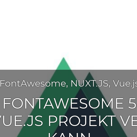
FontAwesome
,
NUXT.JS
,
Vue.j
 FONTAWESOME 5 
 VUE.JS PROJEKT