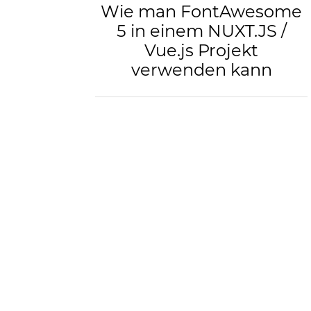
Wie man FontAwesome
5 in einem NUXT.JS /
Vue.js Projekt
verwenden kann
Eigentlich sehr einfach, wenn man
weiß wie. Allerdings nicht, an diese
Informationen erst einmal zu
kommen. Deshalb an dieser Stelle
gerne kurz im Detail erklärt. Via npm-
Installation müssen folgende Pakete
installiert werden: $ npm install …
WEITERLESEN