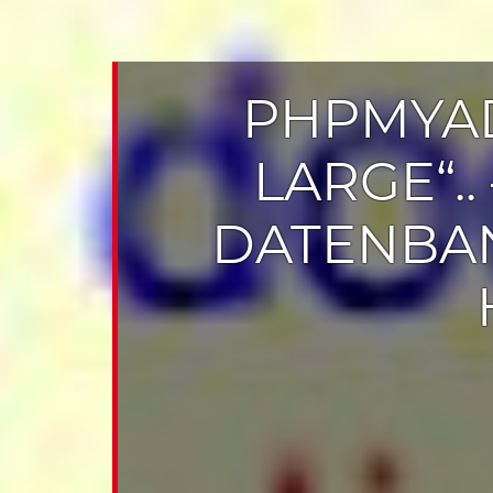
PHPMYAD
LARGE“..
DATENBAN