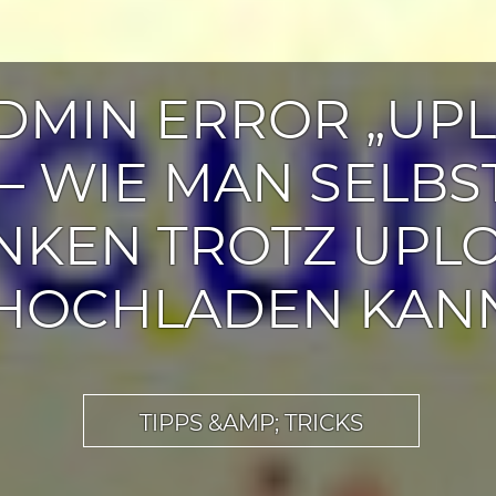
MIN ERROR „UP
 – WIE MAN SELBS
KEN TROTZ UPLO
HOCHLADEN KAN
TIPPS &AMP; TRICKS