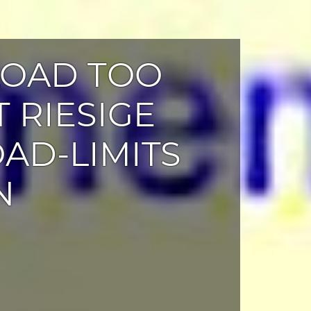
LOAD TOO
T RIESIGE
AD-LIMITS
N