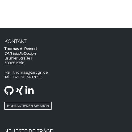
FUSSBEREICH
KONTAKT
Thomas
A.
Reinert
TAR MediaDesign
Brühler Straße 1
50968
Köln
Mail:
thomas@tarcgn.de
Tel:
+49 176 34026915
Github
Xing
LinkedIn
KONTAKTIEREN SIE MICH
NEUESTE BEITRÄGE