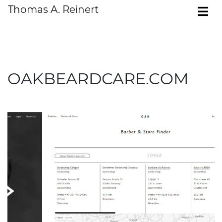
Zum Inhalt springen
Thomas A. Reinert
To
OakBeardCare.com - 
MAIN NAVIGATION
OAKBEARDCARE.COM