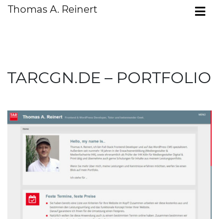
Zum Inhalt springen
Thomas A. Reinert
To
TARCGN.de - Portfoli
MAIN NAVIGATION
TARCGN.DE – PORTFOLIO