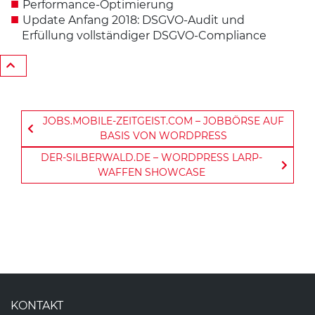
Performance-Optimierung
Update Anfang 2018: DSGVO-Audit und
Erfüllung vollständiger DSGVO-Compliance
BEITRAGS-NAVIGATION
JOBS.MOBILE-ZEITGEIST.COM – JOBBÖRSE AUF
BASIS VON WORDPRESS
DER-SILBERWALD.DE – WORDPRESS LARP-
WAFFEN SHOWCASE
FUSSBEREICH
KONTAKT